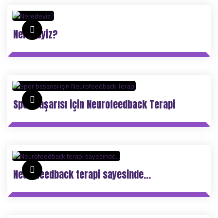
Neredeyiz?
Spor başarısı için Neurofeedback Terapi
Neurofeedback terapi sayesinde...