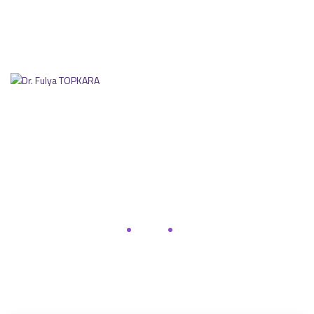
Pzt - Cmt 09:00 - 19:00
0544 421 7808
drfulya.topkara@gmail.com
Video Galeri
Anasayfa
Galeri
Video Galeri